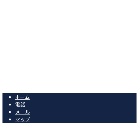
愛媛県松山市太山寺町1866番地
Googleマップで確認する
TEL：089-994-5876 FAX：089-989-3876 ※営業電話お
断り※
株式会社福島建築は愛媛県松山市のリフォーム工事業者です
Copyright © 松山市で住宅・店舗内装リフォームや新築工事の施工会社
(業者)をお探しなら株式会社福島建築へ. All rights reserved.
ホーム
電話
メール
マップ