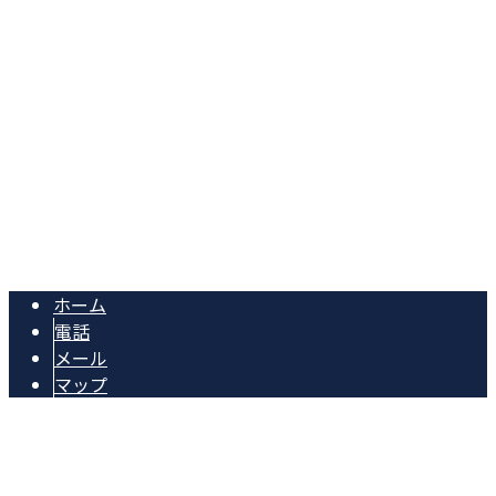
Googleマップで確認する
TEL：089-994-5876 FAX：089-989-3876 ※営業電話お
断り※
株式会社福島建築は愛媛県松山市のリフォーム工事業者です
Copyright © 松山市で住宅・店舗内装リフォームや新築工事の施工会社
(業者)をお探しなら株式会社福島建築へ. All rights reserved.
ホーム
電話
メール
マップ