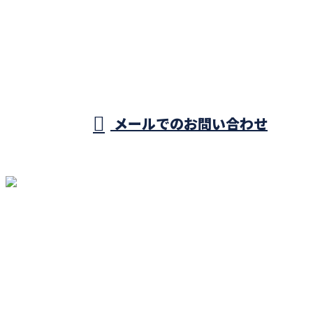
089-994-5876
受付／8：00～17：00 ※営業電話お断り※
メールでのお問い合わせ
ホーム
業務案内
物件情報
施工事例
ご依頼の流れ
選ばれる理由